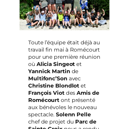
Toute l’équipe était déjà au
travail fin mai à Romécourt
pour une première réunion
où
Alicia Singeot
et
Yannick Martin
de
Multifonc’Son
avec
Christine Blondlot
et
François Viot
des
Amis de
Romécourt
ont présenté
aux bénévoles le nouveau
spectacle.
Solenn Pelle
chef de projet du
Parc de
Sainte-Croix
nous a rendu